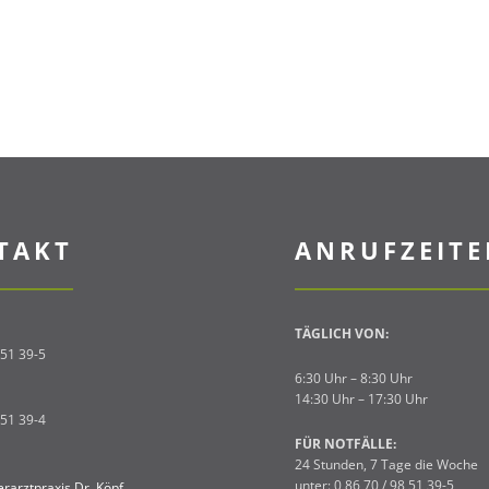
TAKT
ANRUFZEIT
TÄGLICH VON:
 51 39-5
6:30 Uhr – 8:30 Uhr
14:30 Uhr – 17:30 Uhr
 51 39-4
FÜR NOTFÄLLE:
24 Stunden, 7 Tage die Woche
unter: 0 86 70 / 98 51 39-5
erarztpraxis Dr. Köpf