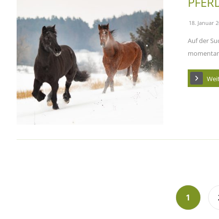
PFER
18. Januar 
Auf der Suc
momentan a
Wei
1