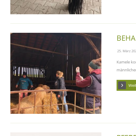
BEHA
25. März 20
Kamele kom
männlichen 
Wei