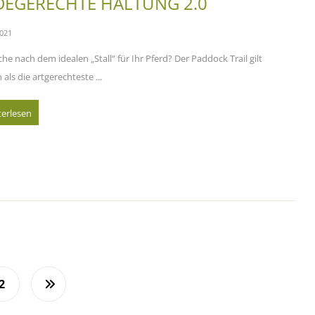
DEGERECHTE HALTUNG 2.0
2021
he nach dem idealen „Stall“ für Ihr Pferd? Der Paddock Trail gilt
ls die artgerechteste ...
terlesen
2