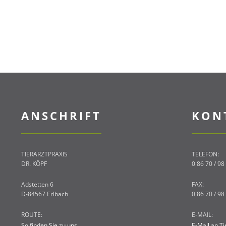
ANSCHRIFT
KON
TIERARZTPRAXIS
TELEFON:
DR. KÖPF
0 86 70 / 98
Adstetten 6
FAX:
D-84567 Erlbach
0 86 70 / 98
ROUTE:
E-MAIL:
So finden Sie zu uns
E-Mail an Ti